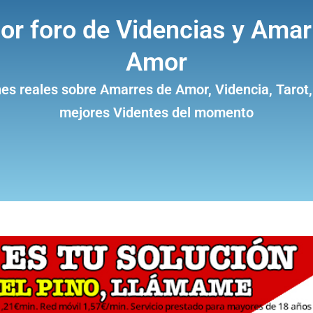
jor foro de Videncias y Amar
Amor
es reales sobre Amarres de Amor, Videncia, Tarot,
mejores Videntes del momento