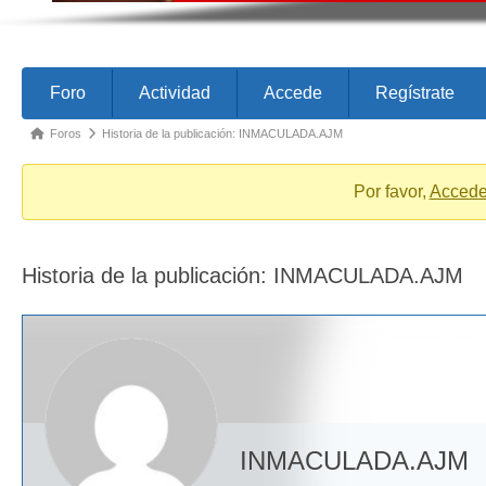
Forum
Forum
Foro
Actividad
Accede
Regístrate
Navigation
breadcrumbs
Foros
Historia de la publicación: INMACULADA.AJM
-
You
Por favor,
Acced
are
here:
Historia de la publicación: INMACULADA.AJM
INMACULADA.AJM