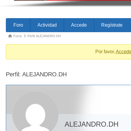
Forum
Forum
Foro
Actividad
Accede
Regístrate
Navigation
breadcrumbs
Foros
Perfil: ALEJANDRO.DH
-
You
Por favor,
Acced
are
here:
Perfil: ALEJANDRO.DH
ALEJANDRO.DH