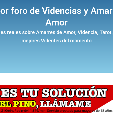
jor foro de Videncias y Amar
Amor
es reales sobre Amarres de Amor, Videncia, Tarot,
mejores Videntes del momento