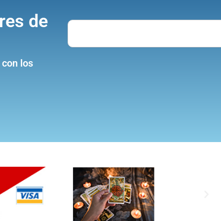
res de
Search
 con los