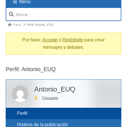
Menú
Navigation
breadcrumbs
-
You
Foros
Perfil: Antonio_EUQ
are
here:
Por favor,
Accede
o
Regístrate
para crear
mensajes y debates.
Perfil: Antonio_EUQ
Antonio_EUQ
Usuario
Perfil
Historia de la publicación