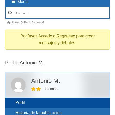
Menú
Navigation
breadcrumbs
-
You
Foros
Perfil: Antonio M.
are
here:
Por favor,
Accede
o
Regístrate
para crear
mensajes y debates.
Perfil: Antonio M.
Antonio M.
Usuario
Perfil
Historia de la publicación