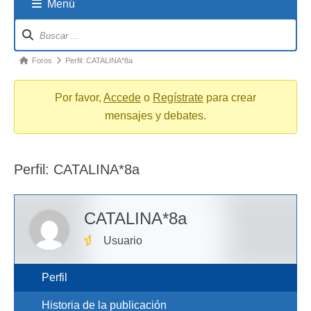
Menú
Navigation
breadcrumbs
-
You
Foros
Perfil: CATALINA*8a
are
here:
Por favor,
Accede
o
Regístrate
para crear
mensajes y debates.
Perfil: CATALINA*8a
CATALINA*8a
Usuario
Perfil
Historia de la publicación