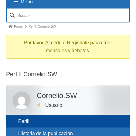
Menú
Navigation
breadcrumbs
-
You
Foros
Perfil: Cornelio.SW
are
here:
Por favor,
Accede
o
Regístrate
para crear
mensajes y debates.
Perfil: Cornelio.SW
Cornelio.SW
Usuario
Perfil
Historia de la publicación