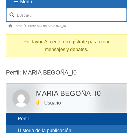
Menú
Navigation
breadcrumbs
-
You
Foros
Perfil: MARIA BEGOÑA_I0
are
here:
Por favor,
Accede
o
Regístrate
para crear
mensajes y debates.
Perfil: MARIA BEGOÑA_I0
MARIA BEGOÑA_I0
Usuario
Perfil
Historia de la publicación