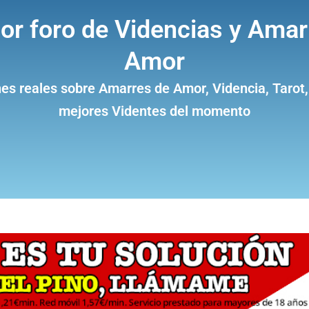
jor foro de Videncias y Amar
Amor
es reales sobre Amarres de Amor, Videncia, Tarot,
mejores Videntes del momento