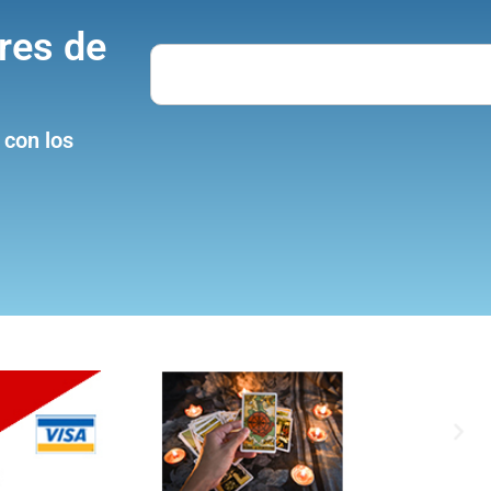
res de
Search
 con los