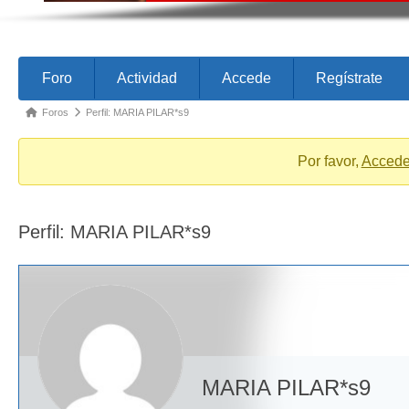
Forum
Forum
Foro
Actividad
Accede
Regístrate
Navigation
breadcrumbs
Foros
Perfil: MARIA PILAR*s9
-
You
Por favor,
Acced
are
here:
Perfil: MARIA PILAR*s9
MARIA PILAR*s9