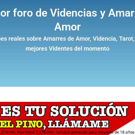
jor foro de Videncias y Amar
Amor
es reales sobre Amarres de Amor, Videncia, Tarot,
mejores Videntes del momento