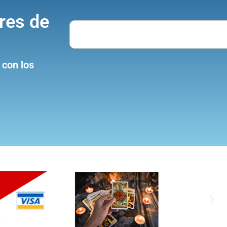
res de
Search
 con los