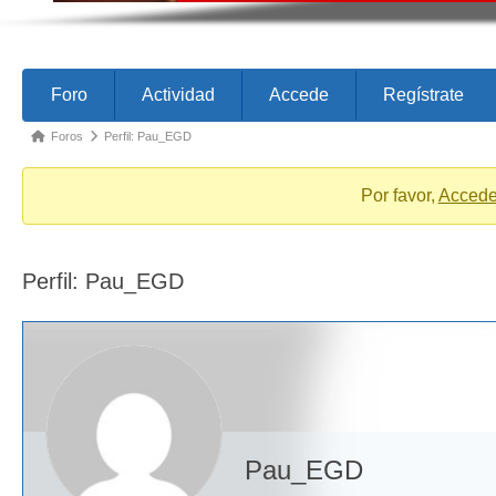
Forum
Forum
Foro
Actividad
Accede
Regístrate
Navigation
breadcrumbs
Foros
Perfil: Pau_EGD
-
You
Por favor,
Acced
are
here:
Perfil: Pau_EGD
Pau_EGD