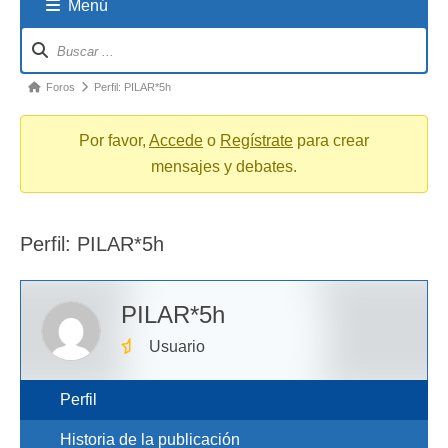
Menú
Navigation
breadcrumbs
-
You
Foros
Perfil: PILAR*5h
are
here:
Por favor,
Accede
o
Regístrate
para crear
mensajes y debates.
Perfil: PILAR*5h
PILAR*5h
Usuario
Perfil
Historia de la publicación