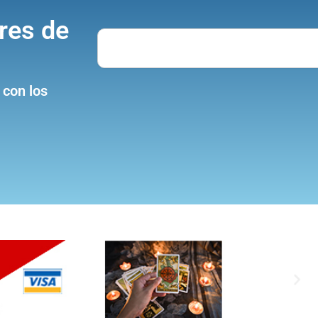
res de
Search
 con los