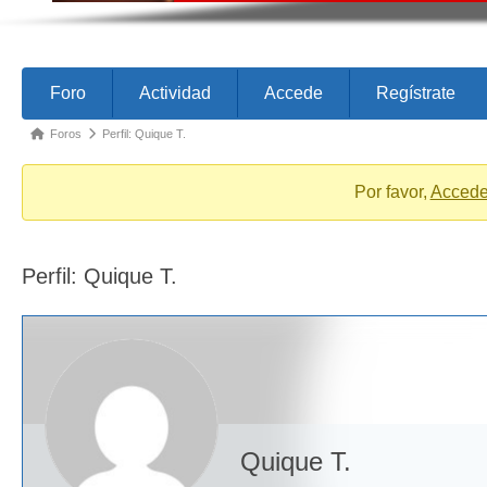
Forum
Forum
Foro
Actividad
Accede
Regístrate
Navigation
breadcrumbs
Foros
Perfil: Quique T.
-
You
Por favor,
Acced
are
here:
Perfil: Quique T.
Quique T.