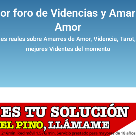
jor foro de Videncias y Amar
Amor
es reales sobre Amarres de Amor, Videncia, Tarot,
mejores Videntes del momento