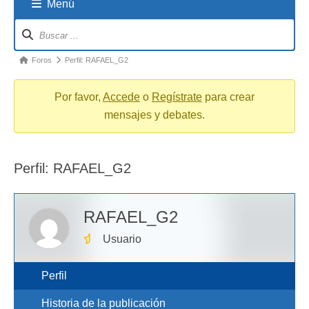
Menú
Navigation
breadcrumbs
-
You
Foros
Perfil: RAFAEL_G2
are
here:
Por favor,
Accede
o
Regístrate
para crear
mensajes y debates.
Perfil: RAFAEL_G2
RAFAEL_G2
Usuario
Perfil
Historia de la publicación