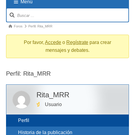
Menú
Navigation
breadcrumbs
-
You
Foros
Perfil: Rita_MRR
are
here:
Por favor,
Accede
o
Regístrate
para crear
mensajes y debates.
Perfil: Rita_MRR
Rita_MRR
Usuario
Perfil
Historia de la publicación