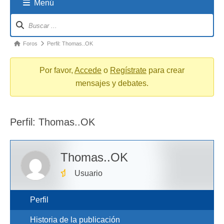
Menú
Navigation
breadcrumbs
-
You
Foros
Perfil: Thomas..OK
are
here:
Por favor,
Accede
o
Regístrate
para crear
mensajes y debates.
Perfil: Thomas..OK
Thomas..OK
Usuario
Perfil
Historia de la publicación