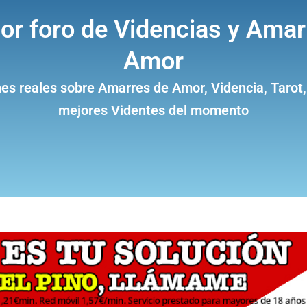
jor foro de Videncias y Amar
Amor
es reales sobre Amarres de Amor, Videncia, Tarot,
mejores Videntes del momento