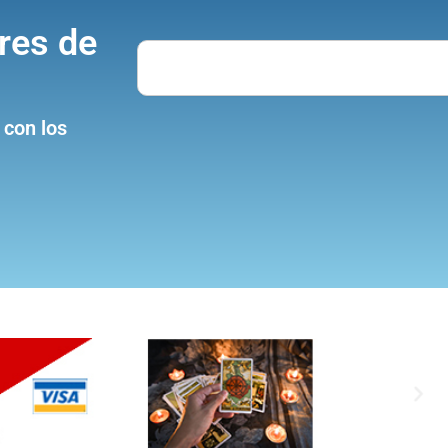
res de
Search
 con los