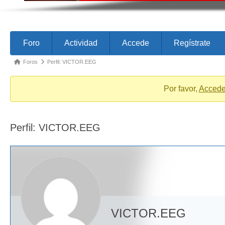
Forum
Forum
Foro
Actividad
Accede
Regístrate
Navigation
breadcrumbs
Foros
Perfil: VICTOR.EEG
-
You
Por favor,
Acced
are
here:
Perfil: VICTOR.EEG
VICTOR.EEG