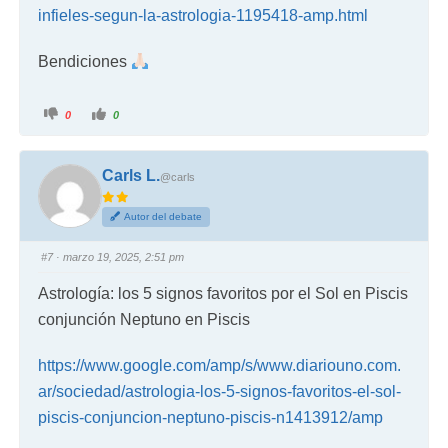
infieles-segun-la-astrologia-1195418-amp.html
Bendiciones
0
0
Carls L.
@carls
Autor del debate
#7
· marzo 19, 2025, 2:51 pm
Astrología: los 5 signos favoritos por el Sol en Piscis
conjunción Neptuno en Piscis
https://www.google.com/amp/s/www.diariouno.com.
ar/sociedad/astrologia-los-5-signos-favoritos-el-sol-
piscis-conjuncion-neptuno-piscis-n1413912/amp