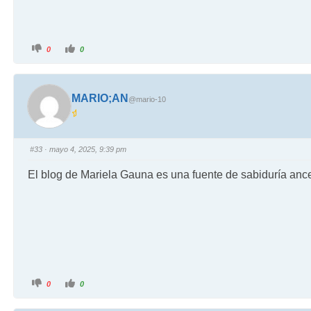
0
0
MARIO;AN
@mario-10
#33
· mayo 4, 2025, 9:39 pm
El blog de Mariela Gauna es una fuente de sabiduría ance
0
0