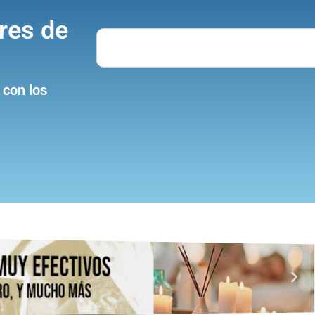
res de
Search
 con los