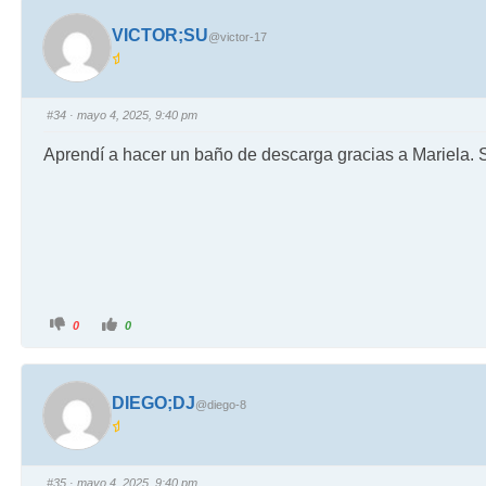
VICTOR;SU
@victor-17
#34
· mayo 4, 2025, 9:40 pm
Aprendí a hacer un baño de descarga gracias a Mariela. S
0
0
DIEGO;DJ
@diego-8
#35
· mayo 4, 2025, 9:40 pm