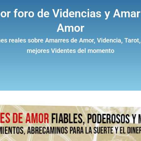
jor foro de Videncias y Amar
Amor
es reales sobre Amarres de Amor, Videncia, Tarot,
mejores Videntes del momento