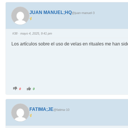
JUAN MANUEL;HQ
@juan-manuel-3
#38
· mayo 4, 2025, 9:41 pm
Los artículos sobre el uso de velas en rituales me han sid
0
0
FATIMA;JE
@fatima-10