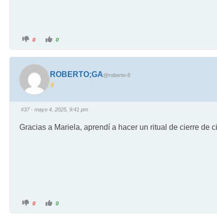
0
0
ROBERTO;GA
@roberto-8
#37
· mayo 4, 2025, 9:41 pm
Gracias a Mariela, aprendí a hacer un ritual de cierre de
0
0