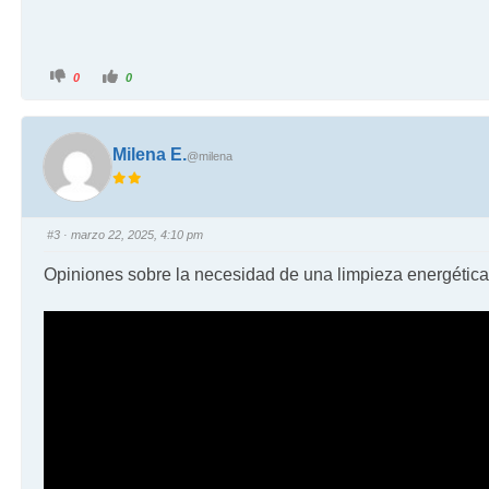
0
0
Milena E.
@milena
#3
· marzo 22, 2025, 4:10 pm
Opiniones sobre la necesidad de una limpieza energética