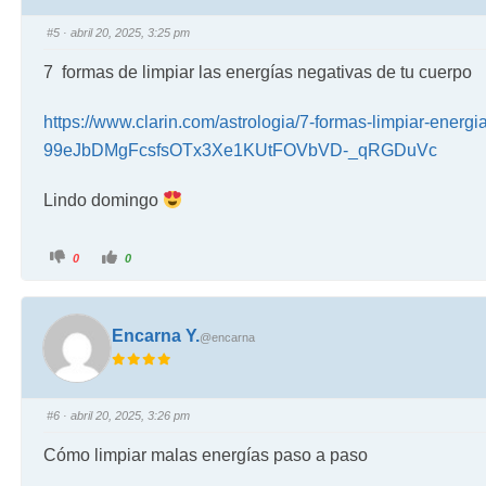
#5
· abril 20, 2025, 3:25 pm
7 formas de limpiar las energías negativas de tu cuerpo
https://www.clarin.com/astrologia/7-formas-limpiar-ene
99eJbDMgFcsfsOTx3Xe1KUtFOVbVD-_qRGDuVc
Lindo domingo
0
0
Encarna Y.
@encarna
#6
· abril 20, 2025, 3:26 pm
Cómo limpiar malas energías paso a paso