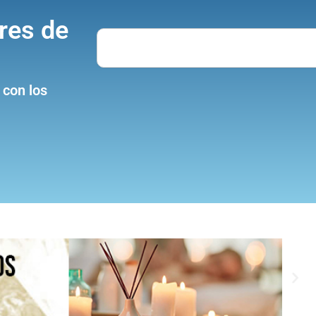
res de
Search
 con los