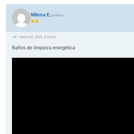
Milena E.
@milena
#4
· marzo 22, 2025, 4:16 pm
Baños de limpieza energética