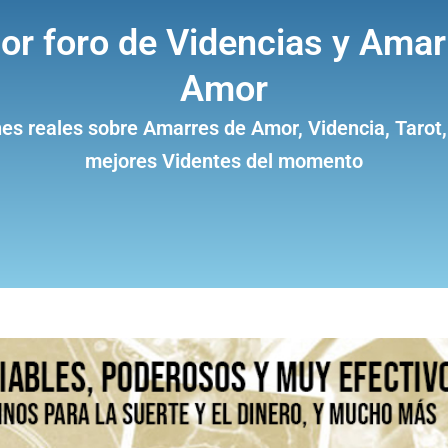
jor foro de Videncias y Amar
Amor
es reales sobre Amarres de Amor, Videncia, Tarot,
mejores Videntes del momento