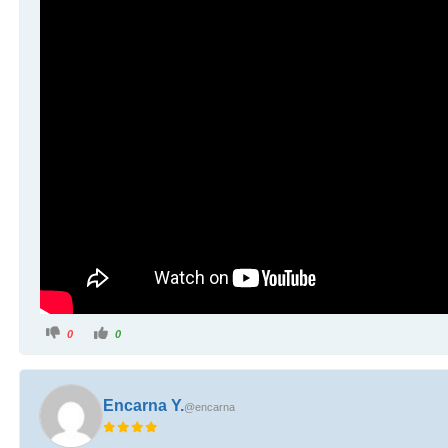
0
0
Encarna Y.
@encarna