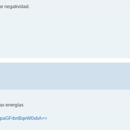
ar negatividad.
nas energías
MTlpaGFrbnBqeW0xbA==