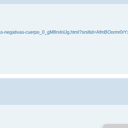
rgias-negativas-cuerpo_0_gM8rsInIJg.html?srsltid=AfmBOormr0r