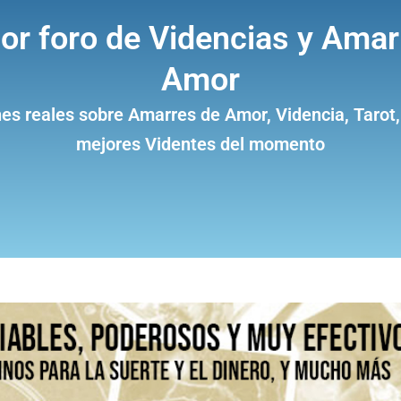
jor foro de Videncias y Amar
Amor
es reales sobre Amarres de Amor, Videncia, Tarot,
mejores Videntes del momento