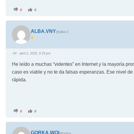
0
0
ALBA.VNY
@alba-2
#4
· abril 2, 2025, 9:33 pm
He leído a muchas “videntes” en Internet y la mayoría prom
caso es viable y no te da falsas esperanzas. Ese nivel d
rápida.
0
0
GORKA.WOI
@gorka