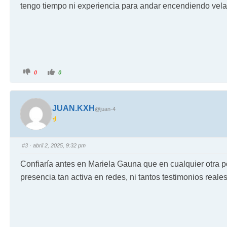
tengo tiempo ni experiencia para andar encendiendo velas 
0
0
JUAN.KXH
@juan-4
#3
· abril 2, 2025, 9:32 pm
Confiaría antes en Mariela Gauna que en cualquier otra po
presencia tan activa en redes, ni tantos testimonios reale