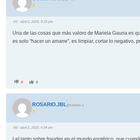
#5
· abril 2, 2025, 9:33 pm
Una de las cosas que más valoro de Mariela Gauna es que
es solo “hacer un amarre”, es limpiar, cortar lo negativo, p
0
0
ROSARIO.JBL
@rosario-2
#6
· abril 2, 2025, 9:34 pm
Leí tanto sobre fraudes en el mundo esotérico, que cuand