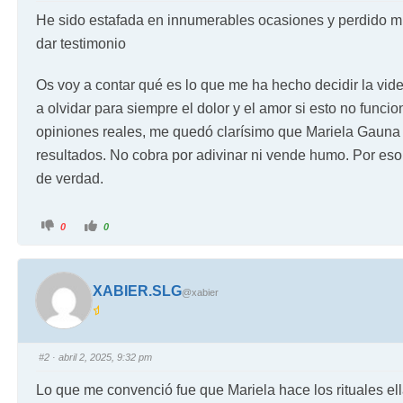
He sido estafada en innumerables ocasiones y perdido mi
dar testimonio
Os voy a contar qué es lo que me ha hecho decidir la vide
a olvidar para siempre el dolor y el amor si esto no func
opiniones reales, me quedó clarísimo que Mariela Gauna no
resultados. No cobra por adivinar ni vende humo. Por eso, 
de verdad.
0
0
XABIER.SLG
@xabier
#2
· abril 2, 2025, 9:32 pm
Lo que me convenció fue que Mariela hace los rituales el