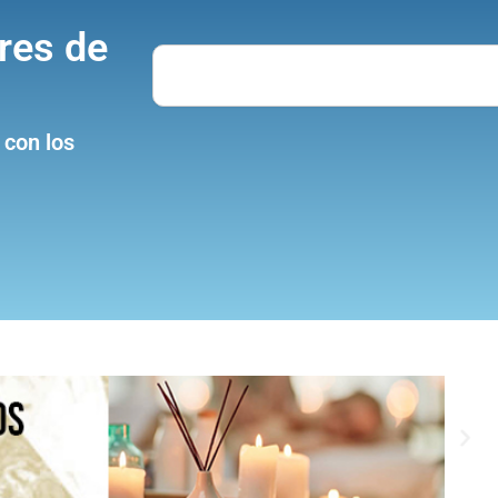
res de
Search
 con los