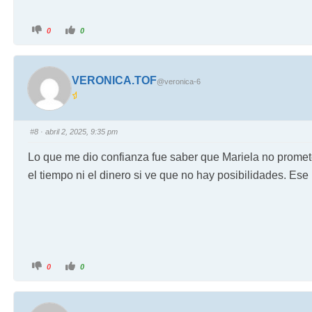
0
0
VERONICA.TOF
@veronica-6
#8
· abril 2, 2025, 9:35 pm
Lo que me dio confianza fue saber que Mariela no promete
el tiempo ni el dinero si ve que no hay posibilidades. Ese
0
0