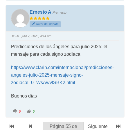
Ernesto A.
@ernesto
Autor del debate
#550
· julio 7, 2025, 4:14 am
Predicciones de los ángeles para julio 2025: el
mensaje para cada signo zodiacal
https://www.clarin.com/internacional/predicciones-
angeles-julio-2025-mensaje-signo-
zodiacal_0_WsAwvfSBK2.html
Buenos días
0
0
Página 55 de
Siguiente