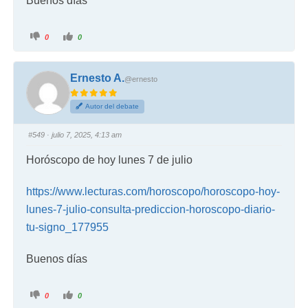
Buenos días
0
0
Ernesto A.
@ernesto
Autor del debate
#549
· julio 7, 2025, 4:13 am
Horóscopo de hoy lunes 7 de julio
https://www.lecturas.com/horoscopo/horoscopo-hoy-
lunes-7-julio-consulta-prediccion-horoscopo-diario-
tu-signo_177955
Buenos días
0
0