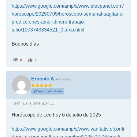
https://www.google.com/amp/s/www.elespanol.com/
horoscopo/20250705/horoscopo-semanal-sagitario-
predicciones-amor-dinero-trabajo-
julio/1003743834521_0.amp.html
Buenos días
0
0
Ernesto A.
@ernesto
Autor del debate
#547
· julio 6, 2025, 6:24 am
Horóscopo de Leo hoy 6 de julio de 2025
https://www.google.com/amp/s/www.vanitatis.elconfi
dencial.com/amp/horoscopo/leo/2025-07-06/hoy-6-