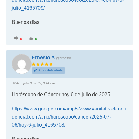
julio_4165709/
Buenos días
0
0
Ernesto A.
@ernesto
Autor del debate
#548
· julio 6, 2025, 6:24 am
Horóscopo de Cáncer hoy 6 de julio de 2025
https://www.google.com/amp/s/www.vanitatis.elconfi
dencial.com/amp/horoscopo/cancer/2025-07-
06/hoy-6-julio_4165708/