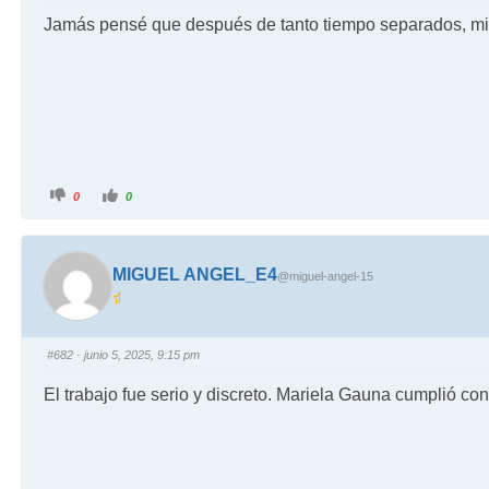
Jamás pensé que después de tanto tiempo separados, mi p
0
0
MIGUEL ANGEL_E4
@miguel-angel-15
#682
· junio 5, 2025, 9:15 pm
El trabajo fue serio y discreto. Mariela Gauna cumplió co