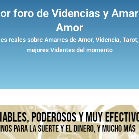
jor foro de Videncias y Amar
Amor
es reales sobre Amarres de Amor, Videncia, Tarot,
mejores Videntes del momento