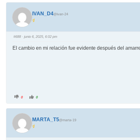
IVAN_D4
@ivan-24
#688
· junio 6, 2025, 6:02 pm
El cambio en mi relación fue evidente después del amarre.
0
0
MARTA_T5
@marta-19