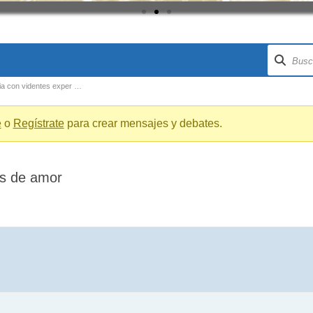
ia con videntes exper …
e
o
Regístrate
para crear mensajes y debates.
es de amor