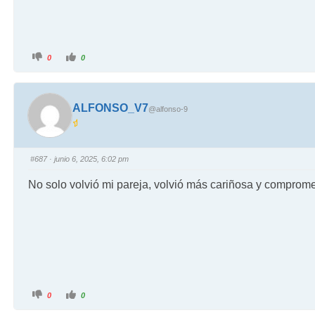
0
0
ALFONSO_V7
@alfonso-9
#687
· junio 6, 2025, 6:02 pm
No solo volvió mi pareja, volvió más cariñosa y comprom
0
0