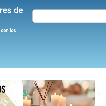
res de
Search
 con los