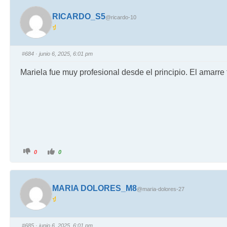
RICARDO_S5
@ricardo-10
#684
· junio 6, 2025, 6:01 pm
Mariela fue muy profesional desde el principio. El amarre
0
0
MARIA DOLORES_M8
@maria-dolores-27
#685
· junio 6, 2025, 6:01 pm