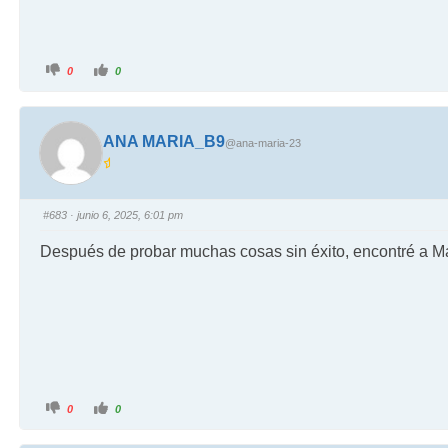
0
0
ANA MARIA_B9
@ana-maria-23
#683
· junio 6, 2025, 6:01 pm
Después de probar muchas cosas sin éxito, encontré a M
0
0