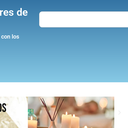
res de
Search
 con los