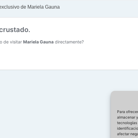
: exclusivo de Mariela Gauna
Para ofrecer
almacenar y/
tecnologías
identificaci
afectar nega