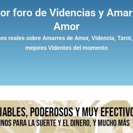
jor foro de Videncias y Amar
Amor
es reales sobre Amarres de Amor, Videncia, Tarot,
mejores Videntes del momento