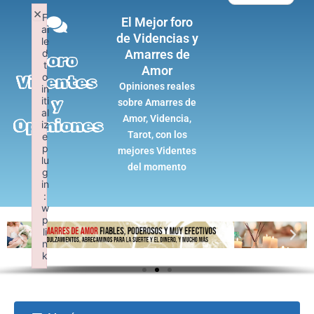
Ir
×
F
El Mejor foro
al
ai
de Videncias y
contenido
le
d
Amarres de
Foro
t
Amor
o
Videntes
Opiniones reales
in
iti
y
sobre Amarres de
al
Amor, Videncia,
Opiniones
iz
Tarot, con los
e
p
mejores Videntes
lu
del momento
g
in
:
w
p
li
n
k
Failed to initialize plugin: wplink
C
C
Forum
Forum
l
l