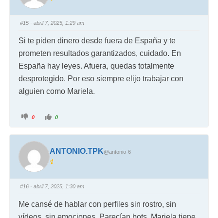
#15
· abril 7, 2025, 1:29 am
Si te piden dinero desde fuera de España y te
prometen resultados garantizados, cuidado. En
España hay leyes. Afuera, quedas totalmente
desprotegido. Por eso siempre elijo trabajar con
alguien como Mariela.
0
0
ANTONIO.TPK
@antonio-6
#16
· abril 7, 2025, 1:30 am
Me cansé de hablar con perfiles sin rostro, sin
vídeos, sin emociones. Parecían bots. Mariela tiene