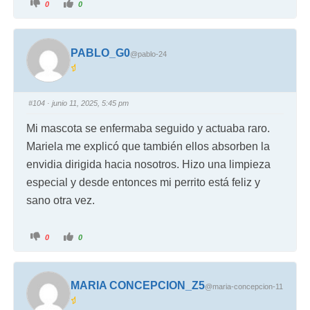
0
0
PABLO_G0
@pablo-24
#104
· junio 11, 2025, 5:45 pm
Mi mascota se enfermaba seguido y actuaba raro.
Mariela me explicó que también ellos absorben la
envidia dirigida hacia nosotros. Hizo una limpieza
especial y desde entonces mi perrito está feliz y
sano otra vez.
0
0
MARIA CONCEPCION_Z5
@maria-concepcion-11