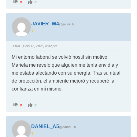
0
0
JAVIER_W4
@javier-16
#108
· junio 13, 2025, 8:42 pm
Mi entorno laboral se volvió hostil sin motivo.
Mariela me reveló que alguien me tenía envidia y
me estaba afectando con su energía. Tras su ritual
de protección, el ambiente mejoró y recuperé la
confianza en mí mismo.
0
0
DANIEL_A5
@daniel-18