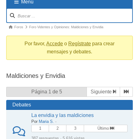
Menú
Navigation
breadcrumbs
-
You
Foros
Foro Videntes y Opiniones: Maldiciones y Envidia
are
here:
Por favor,
Accede
o
Regístrate
para crear
mensajes y debates.
Maldiciones y Envidia
Página 1 de 5
Siguiente
Debates
La envidia y las maldiciones
Por
Maria S.
·
1
2
3
Último
387 respuestas · 5.616 vistas