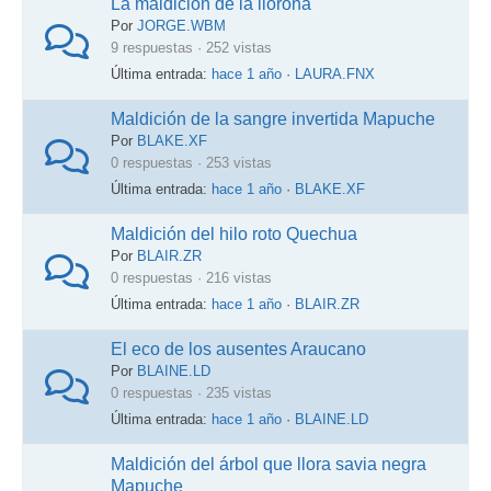
La maldición de la llorona
Por
JORGE.WBM
9 respuestas · 252 vistas
Última entrada:
hace 1 año
·
LAURA.FNX
Maldición de la sangre invertida Mapuche
Por
BLAKE.XF
0 respuestas · 253 vistas
Última entrada:
hace 1 año
·
BLAKE.XF
Maldición del hilo roto Quechua
Por
BLAIR.ZR
0 respuestas · 216 vistas
Última entrada:
hace 1 año
·
BLAIR.ZR
El eco de los ausentes Araucano
Por
BLAINE.LD
0 respuestas · 235 vistas
Última entrada:
hace 1 año
·
BLAINE.LD
Maldición del árbol que llora savia negra
Mapuche