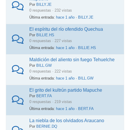
Por
BILLY.JE
0 respuestas · 232 vistas
Última entrada:
hace 1 año
·
BILLY.JE
El espíritu del río ofendido Quechua
Por
BILLIE.HS
0 respuestas · 227 vistas
Última entrada:
hace 1 año
·
BILLIE.HS
Maldición del aliento sin fuego Tehuelche
Por
BILL.GW
0 respuestas · 222 vistas
Última entrada:
hace 1 año
·
BILL.GW
El grito del kultrún partido Mapuche
Por
BERT.FA
0 respuestas · 219 vistas
Última entrada:
hace 1 año
·
BERT.FA
La niebla de los olvidados Araucano
Por
BERNIE.DQ