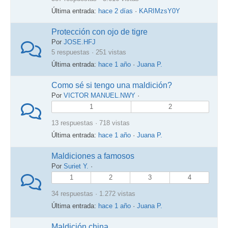
Última entrada:
hace 2 días
·
KARIMzsY0Y
Protección con ojo de tigre
Por
JOSE.HFJ
5 respuestas · 251 vistas
Última entrada:
hace 1 año
·
Juana P.
Como sé si tengo una maldición?
Por
VICTOR MANUEL.NWY
·
1
2
13 respuestas · 718 vistas
Última entrada:
hace 1 año
·
Juana P.
Maldiciones a famosos
Por
Suriet Y.
·
1
2
3
4
34 respuestas · 1.272 vistas
Última entrada:
hace 1 año
·
Juana P.
Maldición china