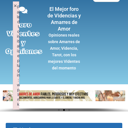
Ir
×
F
El Mejor foro
al
ai
de Videncias y
contenido
le
d
Amarres de
Foro
t
Amor
o
Videntes
Opiniones reales
in
iti
y
sobre Amarres de
al
Amor, Videncia,
Opiniones
iz
Tarot, con los
e
p
mejores Videntes
lu
del momento
g
in
:
w
p
li
n
k
Failed to initialize plugin: wplink
Forum
Forum