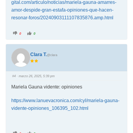
gital.com/articulo/noticias/mariela-gauna-amarres-
amor-despide-gran-estafa-opiniones-que-hacen-
resonar-foros/20240903111107835876.amp.html
0
0
Clara T.
@clara
#4
· marzo 26, 2025, 5:39 pm
Mariela Gauna vidente: opiniones
https://www.lanuevacronica.com/cyl/mariela-gauna-
vidente-opiniones_106395_102.html