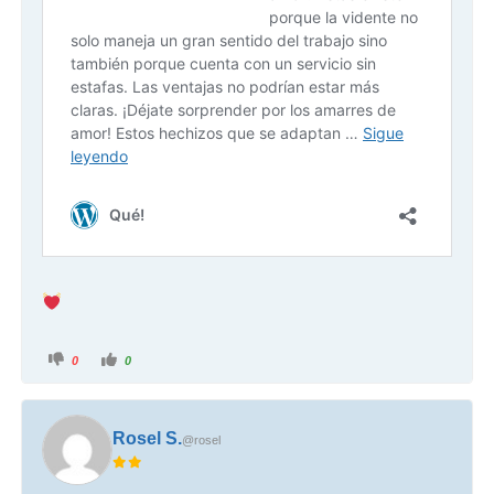
0
0
Rosel S.
@rosel