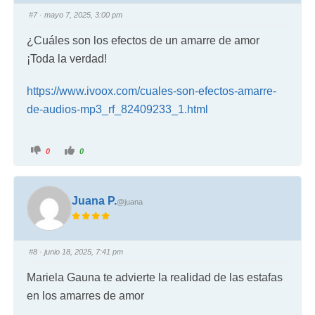
#7
· mayo 7, 2025, 3:00 pm
¿Cuáles son los efectos de un amarre de amor
¡Toda la verdad!
https://www.ivoox.com/cuales-son-efectos-amarre-
de-audios-mp3_rf_82409233_1.html
0
0
Juana P.
@juana
#8
· junio 18, 2025, 7:41 pm
Mariela Gauna te advierte la realidad de las estafas
en los amarres de amor