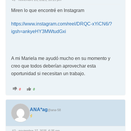
Miren lo que encontré en Instagram
https://www.instagram.com/reel/DRQC-xYiCN6/?
igsh=ankyeHY3MWtudGxi
A mi Mariela me ayudó mucho en su momento y
creo que todos deberían aprovechar esta
oportunidad si necesitan un trabajo.
0
0
ANA*ag
@ana-58
#2
· noviembre 27, 2025, 6:35 pm