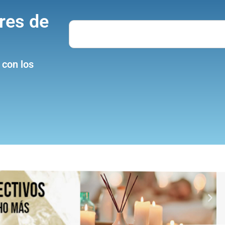
res de
Search
 con los