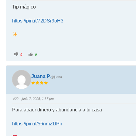
Tip mágico
https://pin.it/72DSr9oH3
0
0
Juana P.
@juana
#22
· junio 7, 2025, 1:37 pm
Para atraer dinero y abundancia a tu casa
https://pin.it/56nmz1tPn