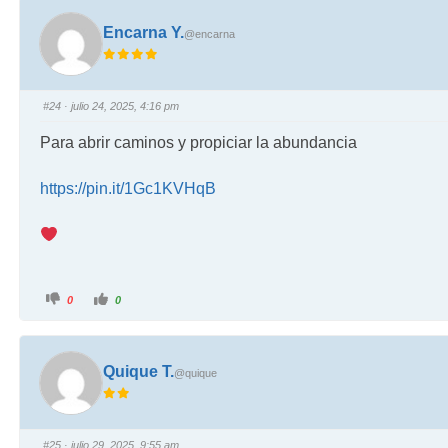
Encarna Y.
@encarna
#24
· julio 24, 2025, 4:16 pm
Para abrir caminos y propiciar la abundancia
https://pin.it/1Gc1KVHqB
0
0
Quique T.
@quique
#25
· julio 29, 2025, 9:55 am