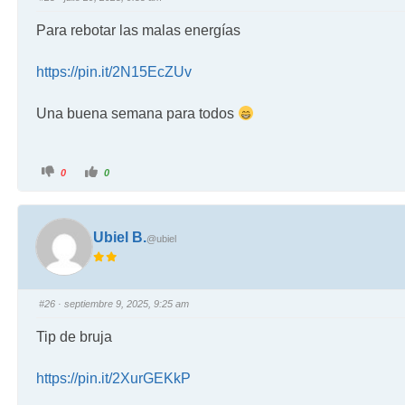
Para rebotar las malas energías
https://pin.it/2N15EcZUv
Una buena semana para todos
0
0
Ubiel B.
@ubiel
#26
· septiembre 9, 2025, 9:25 am
Tip de bruja
https://pin.it/2XurGEKkP