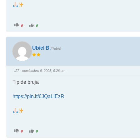
0
0
Ubiel B.
@ubiel
#27
· septiembre 9, 2025, 9:26 am
Tip de bruja
https://pin.it/6JQaLlEzR
0
0