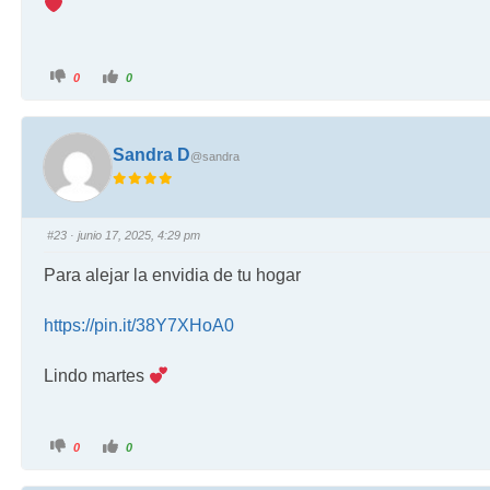
0
0
Sandra D
@sandra
#23
· junio 17, 2025, 4:29 pm
Para alejar la envidia de tu hogar
https://pin.it/38Y7XHoA0
Lindo martes
0
0