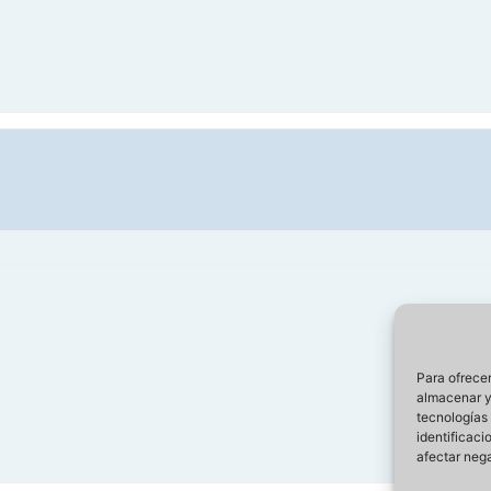
Para ofrecer
almacenar y/
tecnologías
identificaci
afectar nega