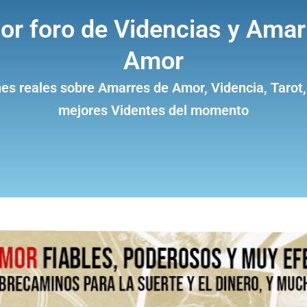
jor foro de Videncias y Amar
Amor
es reales sobre Amarres de Amor, Videncia, Tarot,
mejores Videntes del momento